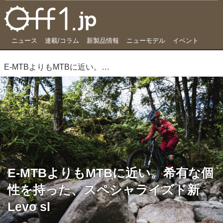
ニュース
連載/コラム
新製品情報
ニューモデル
イベント
E-MTBよりもMTBに近い。希有な個性を持った、スペシャライズド新Levo sl
E-MTBよりもMTBに近い。希有な個
性を持った、スペシャライズド新
Levo sl