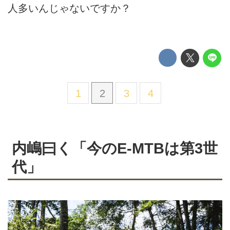
人多いんじゃないですか？
1
2
3
4
内嶋曰く「今のE-MTBは第3世
代」