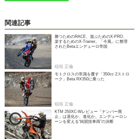
関連記事
勝つためのRACE、遊ぶためのX-PRO、
楽するためのX-Trainer。「今風」に整理
されたBetaエンデューロ帝国
稲垣 正倫
モトクロスの常識を覆す「350cc 2ストロ
ーク」Beta RX350に乗った
稲垣 正倫
KTM 250XC-Wレビュー「ナンバー廃
止」は退化か、進化か。エンデューロシ
ーンを変える“純競技車両”の決断