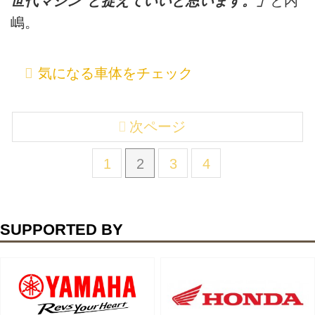
世代マシン"と捉えていいと思います。」
と内
嶋。
気になる車体をチェック
次ページ
1
2
3
4
SUPPORTED BY