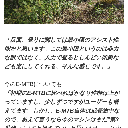
「反面、登りに関しては最小限のアシスト性
能だと思います。この最小限というのは非力
な訳ではなく、人力で登るとしんどい傾斜な
ども楽にしてくれる、そんな感じです。」
今のE-MTBについても
「初期のE-MTBに比べればかなり性能は上が
っていますし、少しずつですがユーザーも増
えてます。しかし、E-MTB自体は成長途中な
ので、あえて言うなら今のマシンはまだ"第3