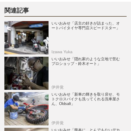
関連記事
いいおみせ「店主の好きが詰まった、オ
ートバイタイヤ専門店スピードスター」
Izawa Yuka
いいおみせ「隠れ家のような立地で営む
プロショップ・鈴木オート」
伊井覚
いいおみせ「新車の輝きを取り戻せ、モ
トクロスバイクも洗ってくれる洗車屋さ
ん、Oldsalt」
伊井覚
いいおみせ「熊本に、とんでもないデカ