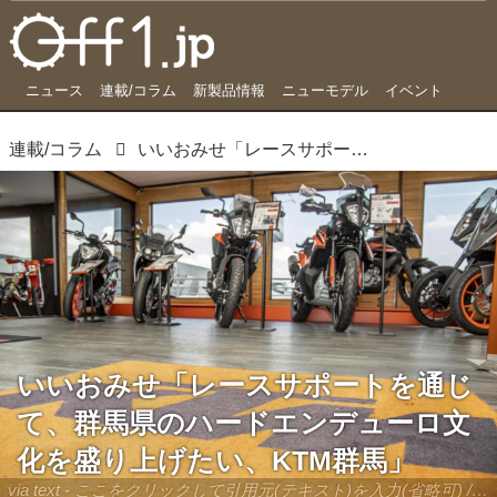
ニュース
連載/コラム
新製品情報
ニューモデル
イベント
連載/コラム
いいおみせ「レースサポートを通じて、群馬県のハードエンデューロ文化を盛り上げたい、KTM群馬」
いいおみせ「レースサポートを通じ
て、群馬県のハードエンデューロ文
化を盛り上げたい、KTM群馬」
via text - ここをクリックして引用元(テキスト)を入力(省略可) / site.to.link.com - ここをクリックして引用元を入力(省略可)