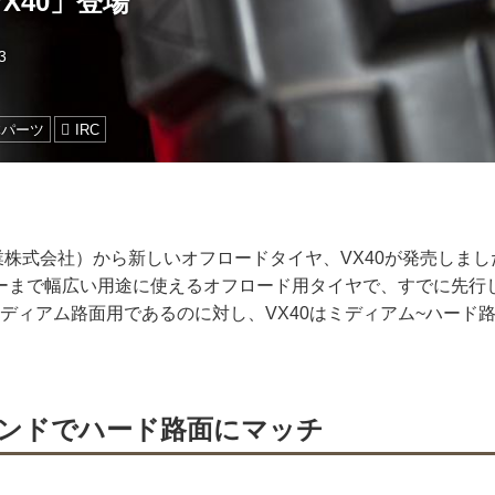
X40」登場
3
体パーツ
IRC
業株式会社）から新しいオフロードタイヤ、VX40が発売しま
ーまで幅広い用途に使えるオフロード用タイヤで、すでに先行
ミディアム路面用であるのに対し、VX40はミディアム~ハード
。
ンドでハード路面にマッチ