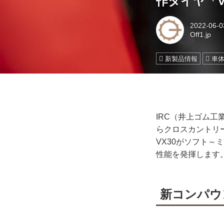
作タイヤ「V
2022-06-0
Off1.jp
新製品情報
車
IRC（井上ゴム工
らクロスカントリ
VX30がソフト～
性能を発揮します
新コンパウ