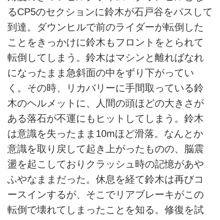
るCP5のセクションに鈴木が石戸谷をパスして
到達。ダウンヒルで前のライダーが転倒した
ことをきっかけに鈴木もフロントをとられて
転倒してしまう。鈴木はマシンと離ればなれ
になったまま急斜面の中をずり下がってい
く。その時、リカバリーに手間取っている鈴
木のヘルメットに、人間の頭ほどの大きさが
ある落石が不運にもヒットしてしまう。鈴木
は意識を失ったまま10mほど滑落。なんとか
意識を取り戻して起き上がったものの、脳震
盪を起こしておりクラッシュ時の記憶があや
ふやなままだった。休息を経て鈴木は再びコ
ースインするが、そこでリアブレーキがこの
転倒で壊れてしまったことを知る。修復を試