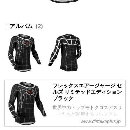
2
フレックスエアージャージ セ
ルズ リミテッドエディション
ブラック
世界中のトップモトクロスアスリ
ートたちが愛用するプレミアム
MXジャージ軽量で柔軟性のある
www.dirtbikeplus.jp
素材を使用し、ライダーのあらゆ