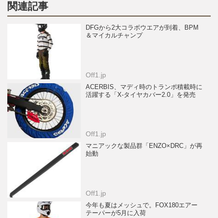
関連記事
DFGから2大コラボウエアが到着、BPM
＆マイカルチャンプ
Off1.jp
ACERBIS、マディ時のトランポ積載時に
活躍する「X-タイヤカバー2.0」を発売
Off1.jp
マニアックな製品群「ENZO×DRC」が再
始動
Off1.jp
今年も夏はメッシュで。FOX180エアー
テーパーが5月に入荷