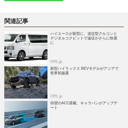
関連記事
ハイエースが新型に、追従型クルコンと
デジタルコクピットで遠征がさらに快適
に
Off1.jp
新型ハイラックス BEVモデルがアジアで
世界初披露
Off1.jp
待望のACC搭載、キャラバンがアップデ
ート