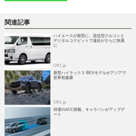
関連記事
ハイエースが新型に、追従型クルコンと
デジタルコクピットで遠征がさらに快適
に
Off1.jp
新型ハイラックス BEVモデルがアジアで
世界初披露
Off1.jp
待望のACC搭載、キャラバンがアップデ
ート