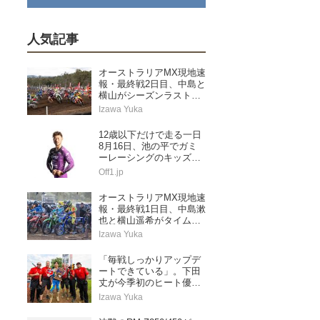
人気記事
オーストラリアMX現地速
報・最終戦2日目、中島と
横山がシーズンラストレ
ースを走り切る
Izawa Yuka
12歳以下だけで走る一日
8月16日、池の平でガミ
ーレーシングのキッズス
ペシャル
Off1.jp
オーストラリアMX現地速
報・最終戦1日目、中島漱
也と横山遥希がタイムア
タック予選に挑む
Izawa Yuka
「毎戦しっかりアップデ
ートできている」。下田
丈が今季初のヒート優勝
&ランキングトップに浮
Izawa Yuka
上。AMAプロモトクロス
第5戦レッドバッド