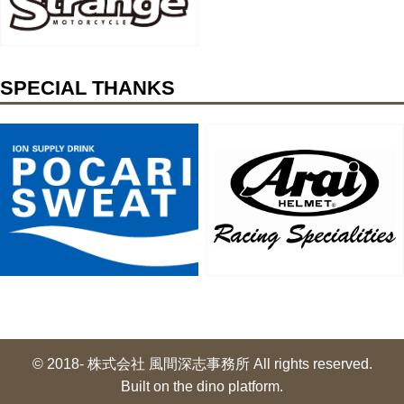
SPECIAL THANKS
© 2018- 株式会社 風間深志事務所 All rights reserved.
Built on
the dino platform
.