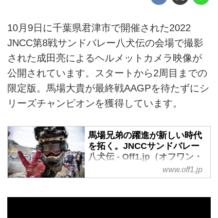
10月9日に千葉県君津市で開催された2022
JNCC第8戦サンドバレー八犬伝の会場で撮影
された成田亮によるヘルメットカメラ映像が
公開されています。スタートから2周目までの
限定版。馬場大貴が最終戦AAGPを待たずにシ
リーズチャンピオンを獲得しています。
馬場兄弟の躍進が新しい時代
を拓く。JNCCサンドバレー
八犬伝 - Off1.jp（オフワン・
ドット・ジェイピー）
www.off1.jp
JNCC第8戦、サンドバレー八犬
伝が開催。千葉県の採石場・千葉
石産株式会社の敷地を借りて作ら
れたサンドコースは走りごたえ十