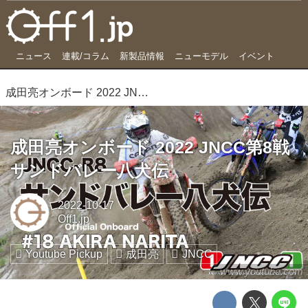
ニュース
連載/コラム
新製品情報
ニューモデル
イベント
成田亮オンボード 2022 JNCC第8戦サンドバレー八犬伝
成田亮オンボード 2022 JNCC第8戦
サンドバレー八犬伝
2022-10-17
Off1.jp
Youtube Pickup
成田亮
JNCC
www.youtube.com