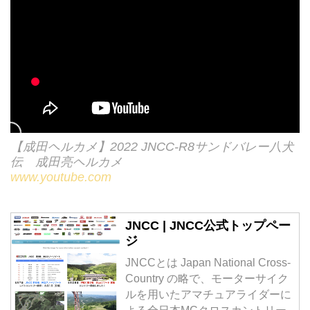
分。去年の映像を見てエントリー
台数は跳ね上がり、エントリー総
数は665台という近年のJNCCで
は稀に見るマンモスステージとな
った
【成田ヘルカメ】2022 JNCC-R8サンドバレー八犬
伝 成田亮ヘルカメ
www.youtube.com
JNCC | JNCC公式トップペー
ジ
JNCCとは Japan National Cross-
Country の略で、モーターサイク
ルを用いたアマチュアライダーに