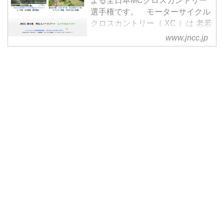
よる全日本MCクロスカントリー
選手権です。 モーターサイクル
クロスカントリー（ XC ）は 老若
男女が自然の中で調和し、原則的
www.jncc.jp
に人工セクションを使わずに、自
然のありのままをセクションにリ
アルに行えるモータースポーツと
して世界中で注目を集めていま
す。