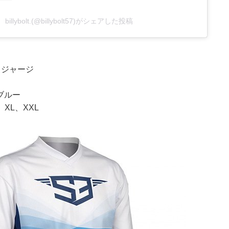
billybolt.(@billybolt57)がシェアした投稿
ica ジャージ
ブルー
XL、XXL