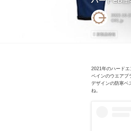
ハードED
2022-10-2
Off1.jp
新製品情報
2021年のハー
ペインのウエアブ
デザインの防寒ベ
ね。