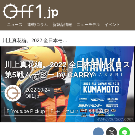
ニュース
連載/コラム
新製品情報
ニューモデル
イベント
川上真花編。2022 全日本モトクロス第5戦ムービー by CARRY
川上真花編。2022 全日本モトクロス
第5戦ムービー by CARRY
2022-10-24
Off1.jp
Youtube Pickup
モトクロス
川上真花
www.youtube.com