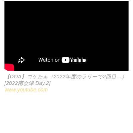
プ・ストラーダの渡辺健（なべさ
ん）。林道ツーリング・ラリー・
トライアル・エンデューロ・モト
クロス、トレール・レーサー・電
動問わず、あらゆるオフロードバ
イク遊びを楽しむショップ。取扱
いはGASGAS（ガスガス）、
ASIAWING（アジアウィング）、
BETA（ベータ）、Fantic（ファ
ンティック）、Honda（ホン
ダ）、etc。整備・修理はKTM、
【DOA】コケたぁ（2022年度のラリーで2回目…）
Husqvarna（ハスクバーナ）、
[2022南会津 Day.2]
YAMAHA、S...
www.youtube.com