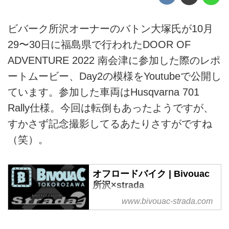
ビバーク所沢オーナーのバトン大塚氏が10月
29〜30日に福島県で行われたDOOR OF
ADVENTURE 2022 南会津に参加した際のレポ
ートムービー、Day2の模様をYoutubeで公開し
ています。参加した車両はHusqvarna 701
Rally仕様。今回は転倒もあったようですが、
すかさず記念撮影してるあたりさすがですね
（笑）。
オフロードバイク | Bivouac
所沢×strada
埼玉県所沢市のオフロードバイク
www.bivouac-strada.com
ショップ、Bivouac所沢
×Starada。店長は元モトショッ