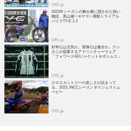
Off1.jp
2023年シーズンの舞台裏に隠された熱い
物語、黒山健一✕ヤマハ電動トライアル
バイクTY-E 2.2
Off1.jp
好奇心は元気か。冒険心は健全か。クシ
タニが提案するアドベンチャーウェア
「フォワードADジャケット＆ボトムス」
Off1.jp
クロスカントリーの楽しさが詰まって
る、2023 JNCCシーズンダイジェストム
ービー
Off1.jp