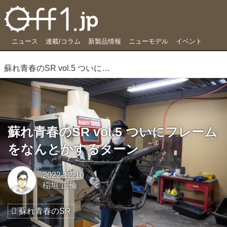
ニュース
連載/コラム
新製品情報
ニューモデル
イベント
蘇れ青春のSR vol.5 ついにフレームをなんとかするターン
蘇れ青春のSR vol.5 ついにフレーム
をなんとかするターン
2022-12-10
稲垣 正倫
蘇れ青春のSR