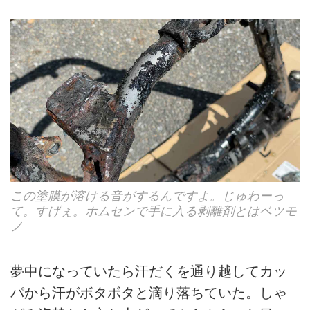
この塗膜が溶ける音がするんですよ。じゅわーっ
て。すげぇ。ホムセンで手に入る剥離剤とはベツモ
ノ
夢中になっていたら汗だくを通り越してカッ
パから汗がボタボタと滴り落ちていた。しゃ