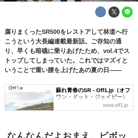
腐りまくったSR500をレストアして林道へ行
こうという大長編連載最新話。ご存知の通
り、早くも暗礁に乗りあげたため、vol.4でス
トップしてしまっていた。これではマズイと
いうことで重い腰を上げたあの夏の日――
蘇れ青春のSR - Off1.jp（オフ
ワン・ドット・ジェイピー）
www.off1.jp
蘇れ青春のSR の記事一覧 - オフ
ロードバイクをライフスタイルに
プラスする、オフロードバイクポ
ータルサイト
なんなんだよおまえ、ピボッ