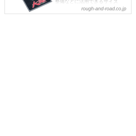
整備などに活用できるサイズ
80x200cmのメンテナンスマッ
rough-and-road.co.jp
ト。表面素材はナイロンで吸水
性、耐久性、耐摩耗性に優れた素
材を採用。裏面素材はラバー...