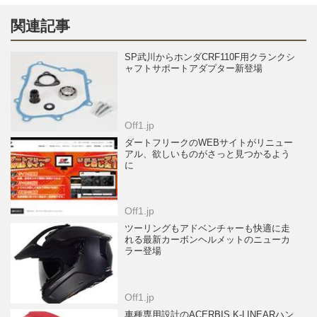
関連記事
SP武川からホンダCRF110F用クランクシ
ャフトサポートアダプター新登場
Off1.jp
ダートフリークのWEBサイトがリニュー
アル、欲しいものがさっと見つかるよう
に
Off1.jp
ツーリングもアドベンチャーも快適に走
れる最新カーボンヘルメットのニューカ
ラー登場
Off1.jp
車種専用設計のACERBIS K-LINEARハン