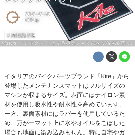
2022-12-30
Off1.jp
新製品情報
via text - ここをクリックして引用元(テキスト)を入力(省略可) / site.to.link.com - ここをクリックして引用元を入力(省略可)
イタリアのバイクパーツブランド「Kite」から
登場したメンテナンスマットはフルサイズの
マシンが収まるサイズ。表面にはナイロン素
材を使用し吸水性や耐水性を高めています。
一方、裏面素材にはラバーを使用しているた
め、万が一マット上に水やオイルをこぼした
場合も地面に染み込みません。特に自宅やガ