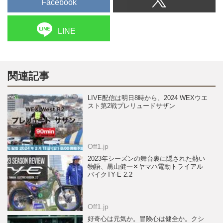
Facebook
LINE
関連記事
LIVE配信は明日8時から、2024 WEXウエ
スト第2戦プレリュードサザン
Off1.jp
2023年シーズンの舞台裏に隠された熱い
物語、黒山健一✕ヤマハ電動トライアル
バイクTY-E 2.2
Off1.jp
好奇心は元気か。冒険心は健全か。クシ