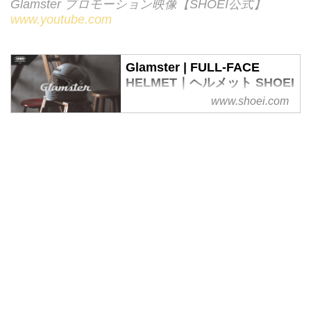
Glamster プロモーション映像【SHOEI公式】
www.youtube.com
Glamster | FULL-FACE
HELMET｜ヘルメット SHOEI
www.shoei.com
SHOEIの培ってきた技術をクラシ
カルなデザインに落とし込み、ク
ラシックスタイルと機能性を両立
させた新たなネオクラシックフル
フェイス。