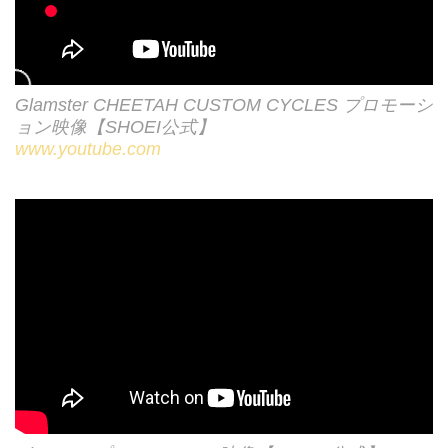
Glamster CHEETAH CUSTOM CYCLES プロモーシ
ョン映像【SHOEI公式】
www.youtube.com