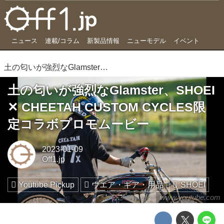
ニュース
連載/コラム
新製品情報
ニューモデル
イベント
土の匂いが強烈なGlamster、SHOEI ✕ CHEETAH CUSTOM CYCLES限定コラボプロモムービー
土の匂いが強烈なGlamster、SHOEI
✕ CHEETAH CUSTOM CYCLES限
定コラボプロモムービー
2023-01-09
Off1.jp
Youtube Pickup
ウエア・ギア・用品
SHOEI
www.youtube.com