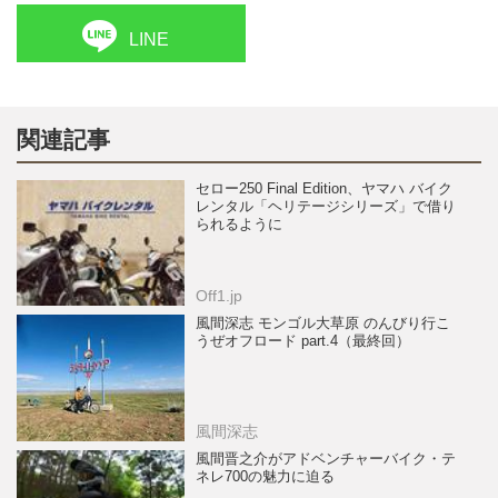
LINE
関連記事
セロー250 Final Edition、ヤマハ バイク
レンタル「ヘリテージシリーズ」で借り
られるように
Off1.jp
風間深志 モンゴル大草原 のんびり行こ
うぜオフロード part.4（最終回）
風間深志
風間晋之介がアドベンチャーバイク・テ
ネレ700の魅力に迫る