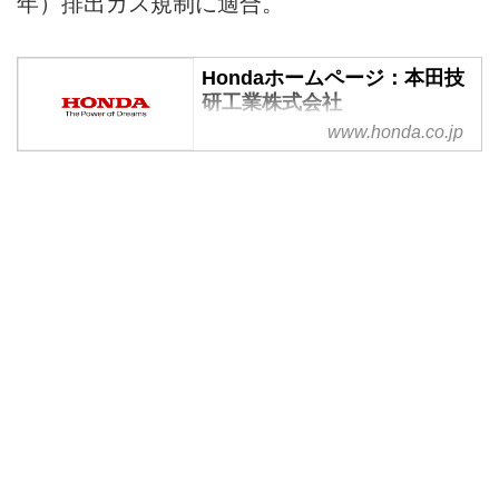
年）排出ガス規制に適合。
Hondaホームページ：本田技
研工業株式会社
www.honda.co.jp
本田技研工業株式会社の公式サイ
トです。Hondaの企業情報や製
品・サービス情報など、Hondaに
ついての各種情報をお伝えしま
す。