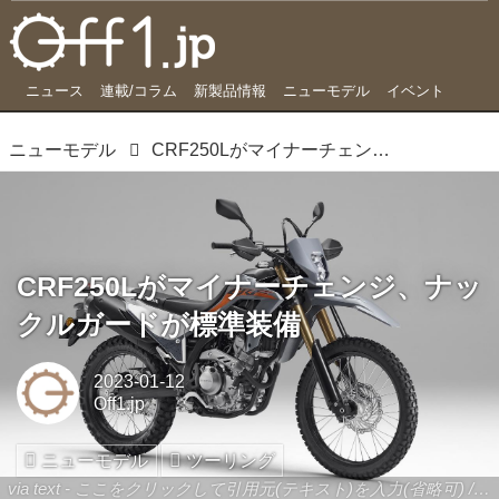
ニュース
連載/コラム
新製品情報
ニューモデル
イベント
ニューモデル
CRF250Lがマイナーチェンジ、ナックルガードが標準装備
CRF250Lがマイナーチェンジ、ナッ
クルガードが標準装備
2023-01-12
Off1.jp
ニューモデル
ツーリング
via text - ここをクリックして引用元(テキスト)を入力(省略可) / site.to.link.com - ここをクリックして引用元を入力(省略可)