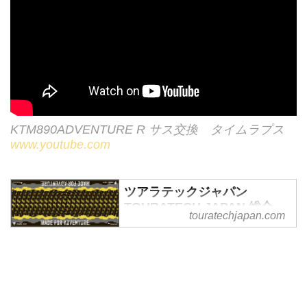
KTM890ADVENTURE R サス交換 タイムラプス
www.youtube.com
ツアラテックジャパン
TOURATECH JAPAN 総合
touratechjapan.com
TOP アドベンチャーバイク
ライフを創造する
アドベンチャーバイ
ク,TOURATECH日本正規取扱代
理店,カスタムパーツ販売・ツア
ラテック