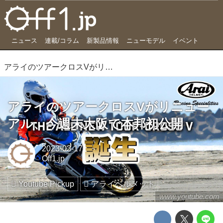
ニュース
連載/コラム
新製品情報
ニューモデル
イベント
アライのツアークロスVがリニューアル、今週末大阪で本邦初公開
アライのツアークロスVがリニュー
アル、今週末大阪で本邦初公開
2023-03-17
Off1.jp
Youtube Pickup
アライヘルメット
www.youtube.com