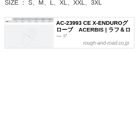
SIZE ： S、M、L、XL、XXL、3XL
AC-23993 CE X-ENDUROグ
ローブ ACERBIS | ラフ＆ロ
ード
rough-and-road.co.jp
「エンデューロに限らずツーリン
グや林道ライドにも使えるスタン
ダードモデル」◆大きいサイズの
設定があるグローブ◆エンデュー
ロフィット◆フィット感を追求す
る為に、プリカーブ形状と指先に
ステッチ無しで製法し...