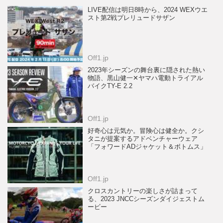
LIVE配信は明日8時から、2024 WEXウエ
スト第2戦プレリュードサザン
Off1.jp
2023年シーズンの舞台裏に隠された熱い
物語、黒山健一✕ヤマハ電動トライアル
バイクTY-E 2.2
Off1.jp
好奇心は元気か。冒険心は健全か。クシ
タニが提案するアドベンチャーウェア
「フォワードADジャケット＆ボトムス」
Off1.jp
クロスカントリーの楽しさが詰まって
る、2023 JNCCシーズンダイジェストム
ービー