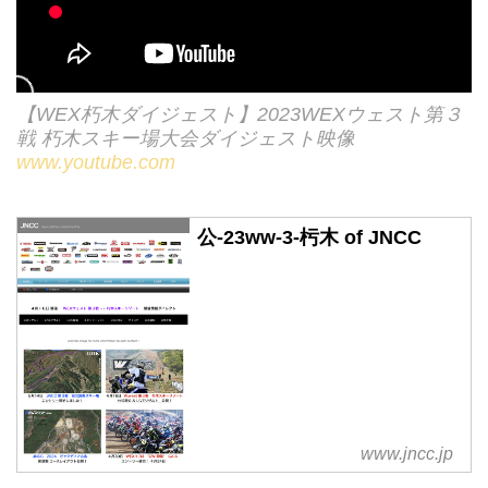
【WEX朽木ダイジェスト】2023WEXウェスト第３
戦 朽木スキー場大会ダイジェスト映像
www.youtube.com
公-23ww-3-杇木 of JNCC
www.jncc.jp