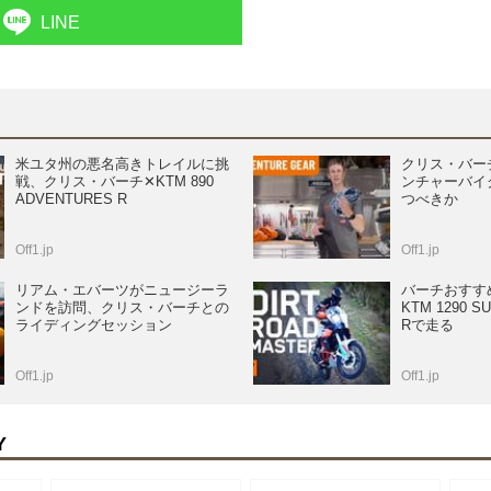
LINE
米ユタ州の悪名高きトレイルに挑
クリス・バー
戦、クリス・バーチ✕KTM 890
ンチャーバイ
ADVENTURES R
つべきか
Off1.jp
Off1.jp
リアム・エバーツがニュージーラ
バーチおすす
ンドを訪問、クリス・バーチとの
KTM 1290 S
ライディングセッション
Rで走る
Off1.jp
Off1.jp
Y