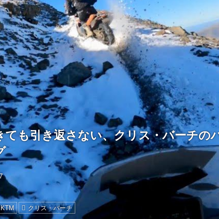
きても引き返さない、クリス・バーチの
グ
7
KTM
クリス・バーチ