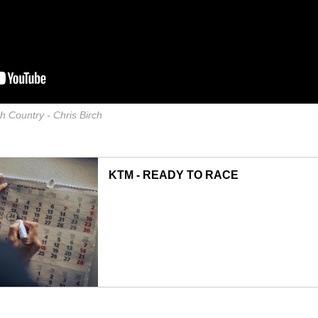
h Country - Chris Birch
KTM - READY TO RACE