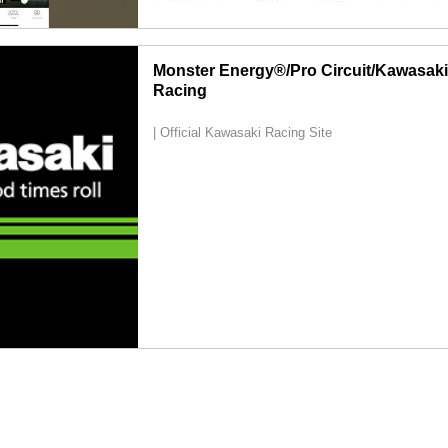
を超絶プッシュ - Off1.jp（オフワン・ドット・
GPSが内蔵されているスマホで周回コースのタイ
をご存じだろうか。無料で、しかも簡単に。使う
オフロードバイクの楽しさに、タイム計測で目覚
Monster Energy®/Pro Circuit/Kawasaki
僕、ジャンキー稲垣はこの数ヶ月コンマ数秒を縮..
Racing
| Official Kawasaki Racing Site