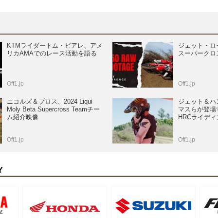
KTMライダートム・ビアレ、アメ
ジェット・ロー
リカAMAでのレース活動を語る
スーパークロ
Off1.jp
Off1.jp
ニコルズ＆ブロス、2024 Liqui
ジェット＆ハ
Moly Beta Supercross Teamチー
マスらが登場する
ム紹介映像
HRCライデ
Off1.jp
Off1.jp
Y