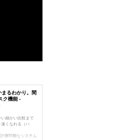
いかまるわかり。間
ク機能 -
）
細かい細かい比較まで
と速くなれる（ハ
自動計測可能なシステム