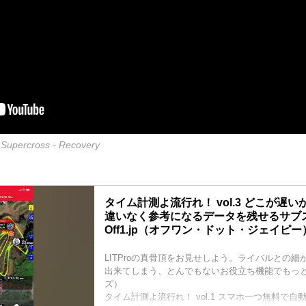
 Supercross - Recovery
タイム計測よ流行れ！ vol.3 どこが遅
違いなく参考になるデータを残せるサブス
Off1.jp（オフワン・ドット・ジェイピー
LITProの真骨頂をお見せしよう。ライバルとの
出来てしまう、とんでもないお役立ち機能でもっ
ズ）
タイム計測よ流行れ！ vol.1 スマホ一つ無料で