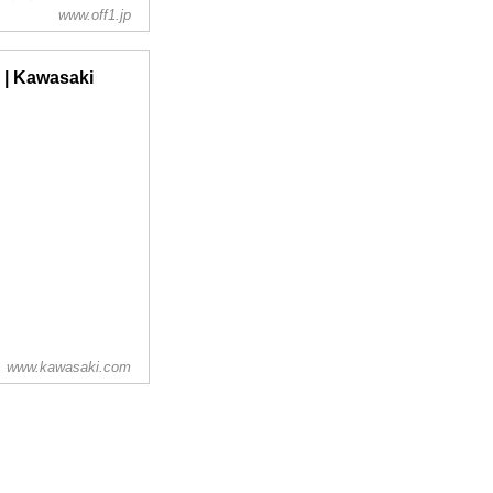
ジェイピー）
www.off1.jp
ムが計測できること
しかないでしょ？
める
 | Kawasaki
.
www.kawasaki.com