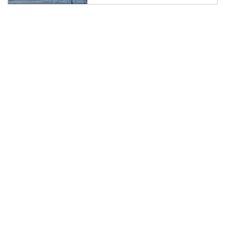
KTM Japan株式会社（東京都江東
区、代表取締役：オリバー・ゴー
リング）は、KTM正規ディーラー
『KTM 東京イースト』が移転
し、『KTM TOKYO BAY』として
リニューアルオープンすることを
ご案内いたします。