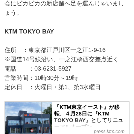
会にピカピカの新店舗へ足を運んじゃいまし
ょう。
KTM TOKYO BAY
住所 ：東京都江戸川区一之江1-9-16
※国道14号線沿い、一之江橋西交差点近く
電話 ：03-6231-5927
営業時間：10時30分～19時
定休日 ：火曜日・第1、第3水曜日
『KTM東京イースト』が移
転、４月28日に『KTM
TOKYO BAY』としてリニュ
ーアルオープン
press.ktm.com