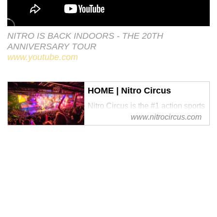
NITRO IS BACK INDOORS - THE 20TH
ANNIVERSARY TOUR
www.youtube.com
HOME | Nitro Circus
Nitro Circus is the #1 action sports
www.nitrocircus.com
company in the world, with some
of the biggest and raddest events
in BMX, FMX, Skate, and Scooter!