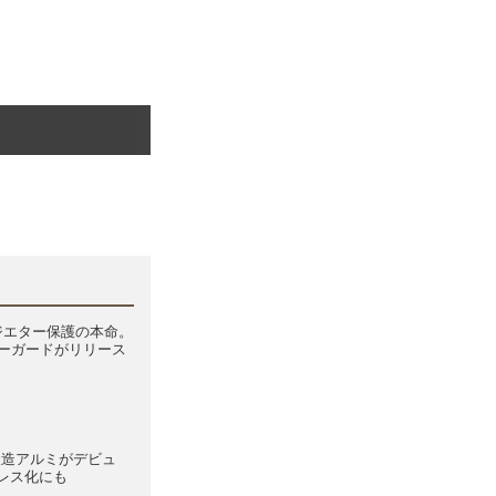
ラジエター保護の本命。
ターガードがリリース
の鍛造アルミがデビュ
レス化にも