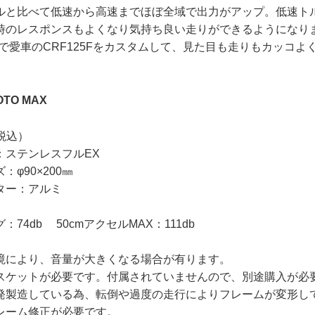
ルと比べて低速から高速までほぼ全域で出力がアップ。低速ト
時のレスポンスもよくなり気持ち良い走りができるようになり
 MAXで愛車のCRF125Fをカスタムして、見た目も走りもカッコ
MOTO MAX
（税込）
：ステンレスフルEX
φ90×200㎜
ター：アルミ
74db 50cmアクセルMAX：111db
境により、音量が大きくなる場合が有ります。
スケットが必要です。付属されていませんので、別途購入が必
発製造している為、転倒や過度の走行によりフレームが変形し
レーム修正が必要です。