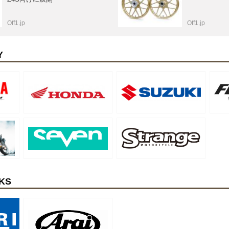
Off1.jp
Off1.jp
Y
KS