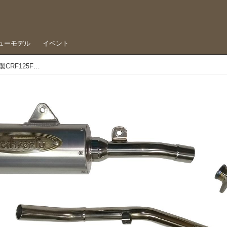
ューモデル
イベント
マイカルチャンプが開発に関与？ テックサーフ製CRF125Fエキゾースト