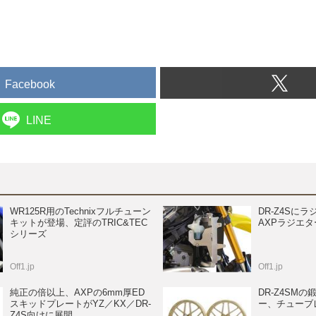
Facebook
LINE
WR125R用のTechnixフルチューン
DR-Z4Sに
キットが登場、定評のTRIC&TEC
AXPラジエ
シリーズ
Off1.jp
Off1.jp
純正の倍以上、AXPの6mm厚ED
DR-Z4SM
スキッドプレートがYZ／KX／DR-
ー、チューブ
Z4S向けに展開