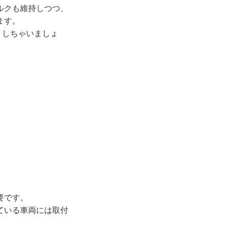
ルクも維持しつつ、
ます。
よくしちゃいましょ
要です。
ている車両には取付