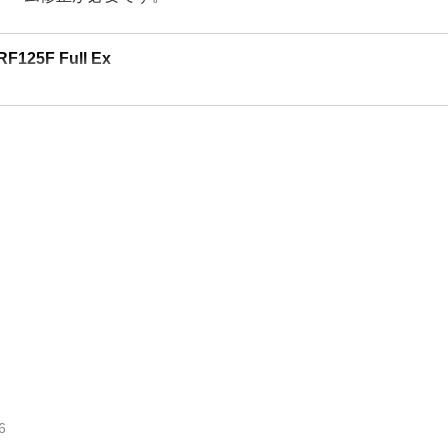
F125F Full Ex
6