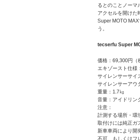
るとのことノーマ
アクセルを開けた
Super MOTO
う。
tecserfu Super 
価格：69,300円
エキゾースト仕様
サイレンサーサイズ：
サイレンサーアウ
重量：1.7㎏
音量：アイドリング：
注意：
計測する場所・環
取付けには純正ガ
新車車両により開
不可、もしくはフ