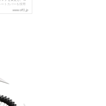
シートカバーを採用
ティング位置がずれ
www.off1.jp
クも刷新し、よりス