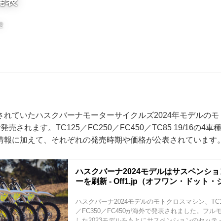
発表
2
されていたハスクバーナモーターサイクルズ2024年モデルの
売されます。TC125／FC250／FC450／TC85 19/16の
情報に加えて、それぞれの発売時期や価格が公表されています
ハスクバーナ2024モデルはサスペンシ
ーを刷新 - Off1.jp（オフワン・ドット
ハスクバーナ2024モデルのモトクロスマシン、TC125
／FC350／FC450が海外で発表されました。フ
した2023モデルをもとにサスペンションのセッテ