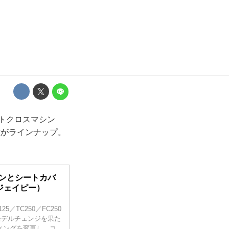
モトクロスマシン
4車種がラインナップ。
。
ョンとシートカバ
・ジェイピー）
／TC250／FC250
ルモデルチェンジを果た
ィングを変更し、コ