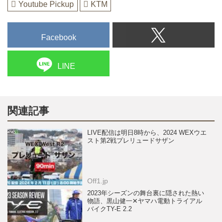
Youtube Pickup
KTM
Facebook
LINE
関連記事
LIVE配信は明日8時から、2024 WEXウエ
スト第2戦プレリュードサザン
Off1.jp
2023年シーズンの舞台裏に隠された熱い
物語、黒山健一✕ヤマハ電動トライアル
バイクTY-E 2.2