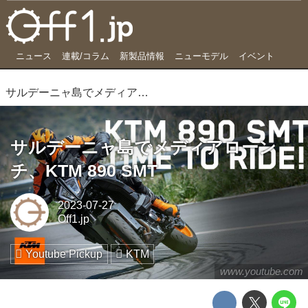
ニュース
連載/コラム
新製品情報
ニューモデル
イベント
サルデーニャ島でメディアローンチ、KTM 890 SMT
サルデーニャ島でメディアローン
チ、KTM 890 SMT
2023-07-27
Off1.jp
Youtube Pickup
KTM
www.youtube.com