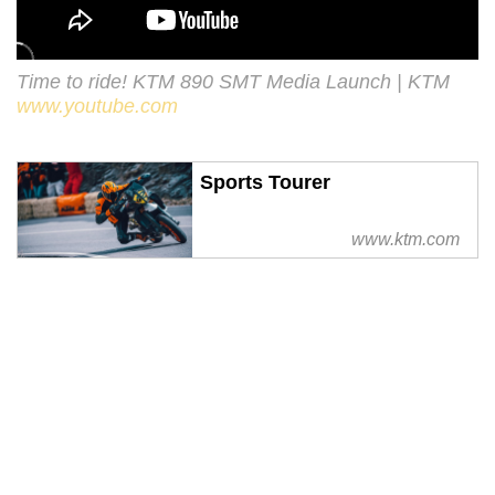
Time to ride! KTM 890 SMT Media Launch | KTM
www.youtube.com
Sports Tourer
www.ktm.com