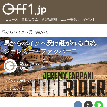
ニュース
連載/コラム
新製品情報
ニューモデル
イベント
馬からバイクへ受け継がれる血統、ジェレミー・ファッパーニ
馬からバイクへ受け継がれる血統、
ジェレミー・ファッパーニ
2023-08-20
Off1.jp
Youtube Pickup
モトクロス
ジェレミー・ファッパーニ
www.youtube.com