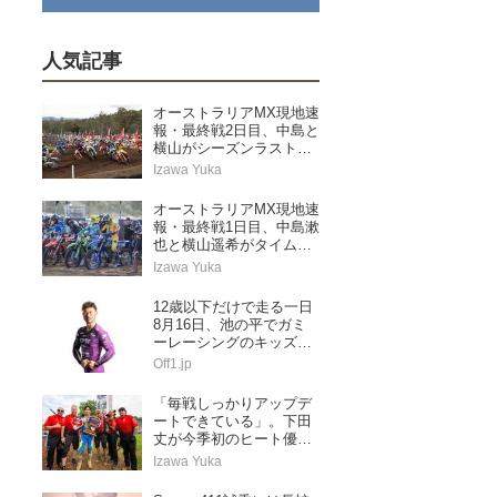
人気記事
オーストラリアMX現地速
報・最終戦2日目、中島と
横山がシーズンラストレ
ースを走り切る
Izawa Yuka
オーストラリアMX現地速
報・最終戦1日目、中島漱
也と横山遥希がタイムア
タック予選に挑む
Izawa Yuka
12歳以下だけで走る一日
8月16日、池の平でガミ
ーレーシングのキッズス
ペシャル
Off1.jp
「毎戦しっかりアップデ
ートできている」。下田
丈が今季初のヒート優勝
&ランキングトップに浮
Izawa Yuka
上。AMAプロモトクロス
第5戦レッドバッド