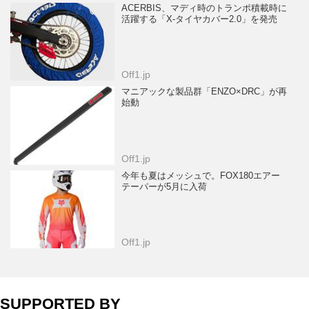
ACERBIS、マディ時のトランポ積載時に
活躍する「X-タイヤカバー2.0」を発売
Off1.jp
マニアックな製品群「ENZO×DRC」が再
始動
Off1.jp
今年も夏はメッシュで。FOX180エアー
テーパーが5月に入荷
Off1.jp
SUPPORTED BY