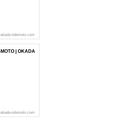
okada-ridemoto.com
E-MOTO | OKADA
okada-ridemoto.com