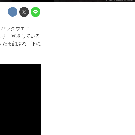
アバッグウエア
ます。登場している
々たる顔ぶれ。下に