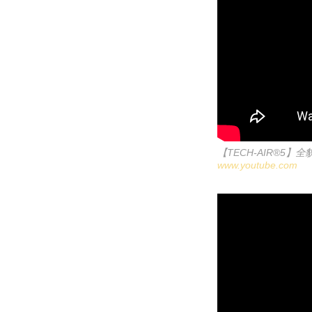
【TECH-AIR®5
www.youtube.com