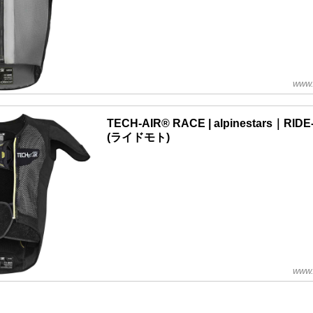
www.
TECH-AIR® RACE | alpinestars｜RID
(ライドモト)
www.