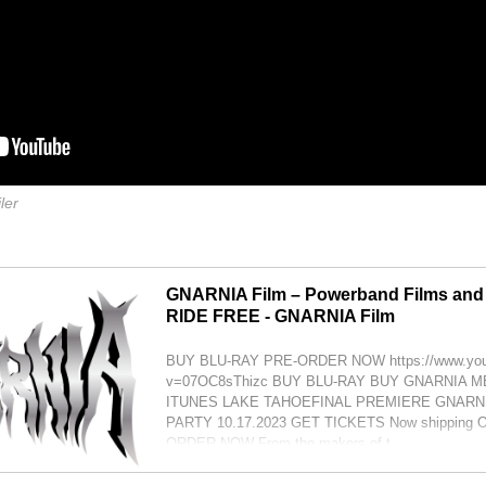
ler
GNARNIA Film – Powerband Films and
RIDE FREE - GNARNIA Film
BUY BLU-RAY PRE-ORDER NOW https://www.you
v=07OC8sThizc BUY BLU-RAY BUY GNARNIA 
ITUNES LAKE TAHOEFINAL PREMIERE GNARN
PARTY 10.17.2023 GET TICKETS Now shipping O
ORDER NOW From the makers of t...