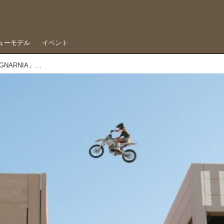
ューモデル
イベント
コルビー・ラハ、ジョシュ・ヒルらが出演する「GNARNIA」予告編ムービー