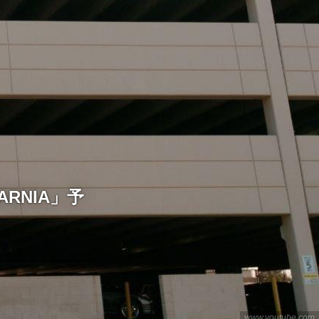
RNIA」予
www.youtube.com