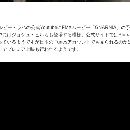
ルビー・ラハの公式YoutubeにFMXムービー「GNARNIA」
にはジョシュ・ヒルらも登場する模様。公式サイトではBlu-rayや
ているようですが日本のiTunesアカウントでも見られるのかは
ーでプレミア上映も行われるようです。