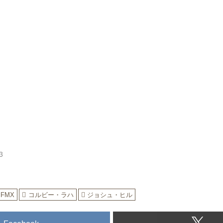
3
FMX
コルビー・ラハ
ジョシュ・ヒル