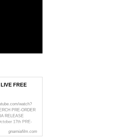
 LIVE FREE
tube.com/watch?
MERCH PRE-ORDER
IA RELEASE
ctober 17th PRE-
gnarniafilm.com