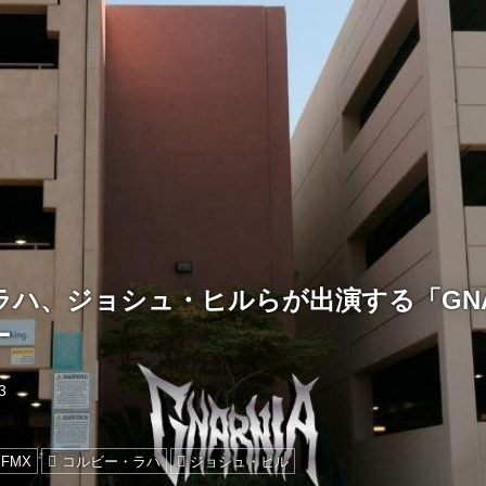
ハ、ジョシュ・ヒルらが出演する「GNA
ー
3
FMX
コルビー・ラハ
ジョシュ・ヒル