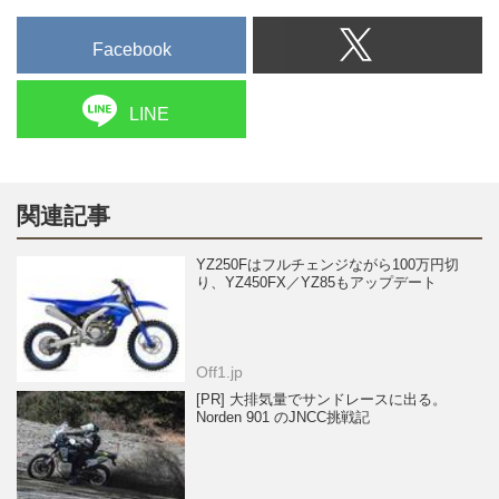
Facebook
LINE
関連記事
YZ250Fはフルチェンジながら100万円切
り、YZ450FX／YZ85もアップデート
Off1.jp
[PR] 大排気量でサンドレースに出る。
Norden 901 のJNCC挑戦記