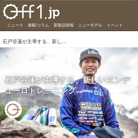
ニュース
連載/コラム
新製品情報
ニューモデル
イベント
石戸谷蓮が主導する、新しいエンデューロトレーニング
石戸谷蓮が主導する、新しいエンデ
ューロトレーニング
2023-09-29
Off1.jp
エンデューロ