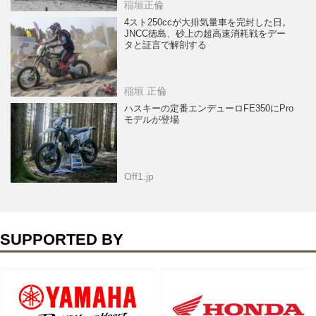
稲垣正倫
4スト250ccが大排気量車を完封した日。
JNCC徳島、砂上の超高速消耗戦をデー
タと証言で解剖する
稲垣 正倫
ハスキーの定番エンデューロFE350にPro
モデルが登場
Off1.jp
SUPPORTED BY