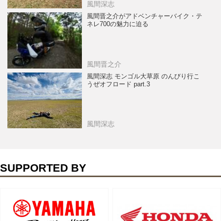
風間深志
風間晋之介がアドベンチャーバイク・テ
ネレ700の魅力に迫る
風間晋之介
風間深志 モンゴル大草原 のんびり行こ
うぜオフロード part.3
風間深志
SUPPORTED BY