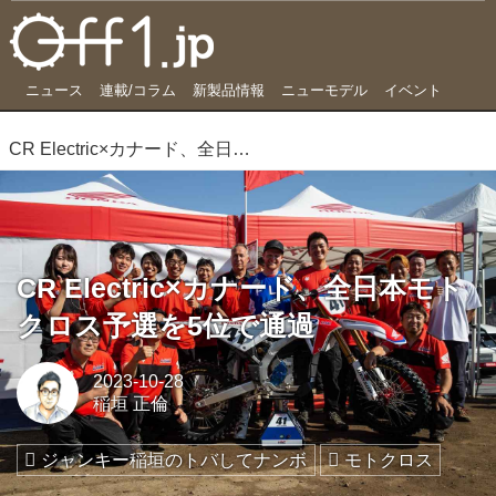
ニュース
連載/コラム
新製品情報
ニューモデル
イベント
CR Electric×カナード、全日本モトクロス予選を5位で通過
CR Electric×カナード、全日本モト
クロス予選を5位で通過
2023-10-28
稲垣 正倫
ジャンキー稲垣のトバしてナンボ
モトクロス