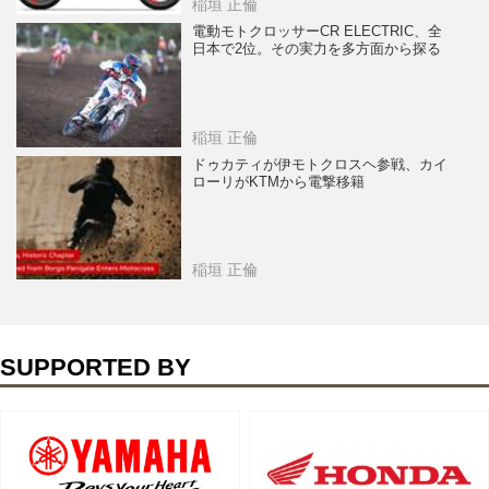
稲垣 正倫
電動モトクロッサーCR ELECTRIC、全
日本で2位。その実力を多方面から探る
稲垣 正倫
ドゥカティが伊モトクロスヘ参戦、カイ
ローリがKTMから電撃移籍
稲垣 正倫
SUPPORTED BY