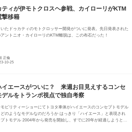
カティが伊モトクロスヘ参戦、カイローリがKTM
電撃移籍
ていたドゥカティのモトクロッサー開発がついに発表。先日発表された
アントニオ・カイローリのKTM離脱は、この布石だった！
垣 正倫
ハイエースがついに？ 来週お目見えするコンセ
モデルをトランポ視点で独自考察
ンモビリティーショーにてトヨタ車体がハイエースのコンセプトモデル
、どのようなモデルなのだろうか はっきり「ハイエース」と表現され
プトモデル 2004年から発売を開始し、すでに20年が経過しようとし
イエース200系。その後継モデルは何度も噂にのぼり、近年ではアジ