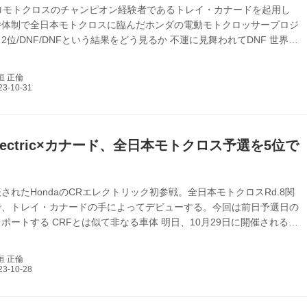
プロモトクロスのチャンピオン経験者であるトレイ・カナードを起用し
勝体制で全日本モトクロスに臨んだホンダの電動モトクロッサープロジ
2位/DNF/DNFという結果をどう見るか 不運に見舞われてDNF 世界的
ての試みであった電動モトクロッサーCR ELECTRICの公式戦デビュ
eam HRCチームマネージャー本田太一氏のコメント「まず最初に、こ
垣 正倫
期間でCR ELECTRIC PROTOを競技用に準備してくれた開発チーム
者全員に感謝したいと思います。また、数回のテストしか受けていない
らず潜在能力を示してくれたトレイ・カナードにも感謝したい。...
Electric×カナード、全日本モトクロス予選を5位で
されたHondaのCRエレクトリック初参戦。全日本モトクロスRd.8関
で、トレイ・カナードの手によってデビューする。今回は前日予選日の
ポートする CRFとは似て非なる車体 明日、10月29日に開催される全
クロスRd.8関東大会にて、電動モトクロッサーのHonda CRエレクト
が走る。ライダーはAMAのレジェンドであるトレイ・カナード、クラス
垣 正倫
のIA1だ。この布陣、技術をお披露目するというよりは、電動という
武器でレースに勝ちに来ているのだと深読みしたい。 予選日の本日、
aのエレクトリックブースは基本的に取材お断り。展示車が1台用意さ