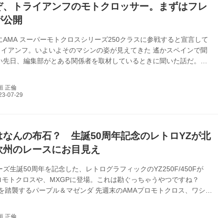
ぞ、トライアンフのモトクロッサー。まずはフレ
が公開
年にAMA スーパーモトクロスシリーズ250クラスに参戦すると宣言して
ライアンフ。いよいよそのマシンの姿が見えてきた 遙かスペインで聞
つい先日、編集部がとある関係者を取材しているときに聞いた話だ。ト
ンフのオフロード車に関するテストが10年以上前にスペインで頻繁にお
れていたという。その頃は旧タイガーシリーズがまだ発表されていない
垣 正倫
、トライアンフブランドのオフロードラインそのものが存在していなか
だが、その関係者は「トライアンフの連中は、その頃から口々に言って
よ。俺たちはいずれモトクロスバイクを作って、オフロードの世界を席
今はこのタイガー...
はなんの布石？ 生誕50周年記念のレトロYZが北
欧州のレースにお目見え
ーズ生誕50周年を記念した、レトログラフィックのYZ250F/450Fが
ロモトクロスや、MXGPに登場。これは勘ぐっちゃうやつですね？
YZを踏襲するパープル＆マゼンダ 先週末のAMAプロモトクロス、ワシュ
ラウンドではヘイデン・ディーガンが自身初のパーフェクトウィン。ル
シーズンとは思えない大活躍に華を添えたのは、50周年を記念してデコ
垣 正倫