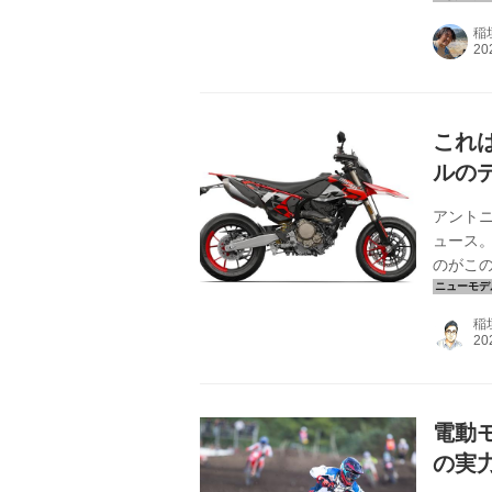
ラッチ
稲
ったCR
ードを
年のFIM 
これは
ルの
アントニ
ュース
のがこのハ
ーモノの
リリース
稲
イン ス
ークアド
63Nm/
電動モ
の実