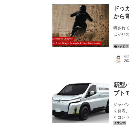
れ...
ドゥ
から
噂され
ばかりの
稲
新型
プト
ジャパ
を発表
たコンセ
ているハ