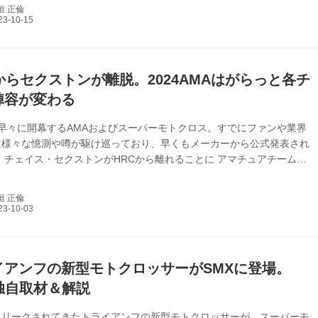
グランエースが発表されたものの、やはり日本では200系が継続的に
垣 正倫
る次第となっている。 10月26日から開催されるジャパンモビリティ
（旧東京モーターショー）では、「GLOBAL HIACE BEV
EPT」と記されたハイエースの後継を意識したモデルがトヨタ車体から
。...
からセクストンが離脱。2024AMAはがらっと各チ
陣容が変わる
早々に開幕するAMAおよびスーパーモトクロス。すでにファンや業界
は様々な憶測や噂が駆け巡っており、早くもメーカーから公式発表され
 チェイス・セクストンがHRCから離れることに アマチュアチームの
ホンダ時代からホンダで育ち、2つのタイトルをものにしたチェイス・
ンがTeam HRCを離脱することを発表。 この投稿をInstagramで見る
垣 正倫
 Sexton(@chasesexton)がシェアした投稿 シリーズを通して一度も1位
らなかったチームメイトのジェット・ローレンスに一矢報いることはで
。2024のシートは明らかにされておらず楽しみ...
イアンフの新型モトクロッサーがSMXに登場。
1独自取材＆解説
にリークされてきたトライアンフの新型モトクロッサーが、スーパーモ