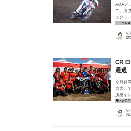
AMA
て、必
ェクト。
にも初め
ーは、T
稲
れほど短
と関係
にも関わ
CR 
通過
今月発表
東大会
所感をレ
日本モト
リック
稲
は最高峰
新たな
Hond