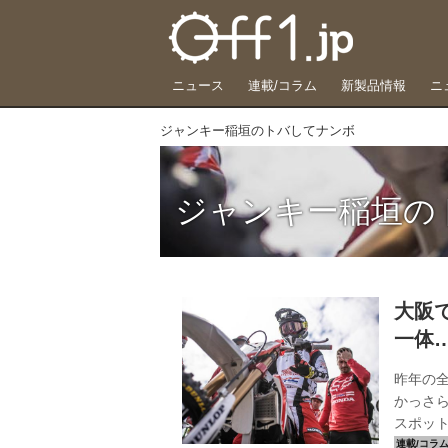
ニュース
連載/コラム
新製品情報
ニ
ジャンキー稲垣のトバしてナンボ
ジャンキー稲垣の
大阪で
一体
昨年の
かっさら
スポット
挑戦し、開