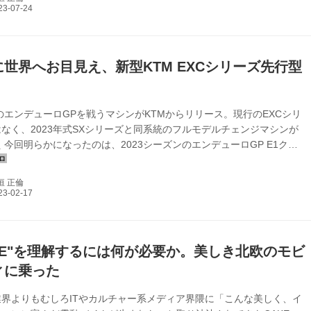
ンされたYZ250Fだ。この日のAMAプロモトクロスでは、ヤマハのト
ームであるスターレーシング全員のYZが、このホワイト外装にパープ
ゼンダの配色を取り入れたレトログラフィックに身を包んでいた。ま
..
世界へお目見え、新型KTM EXCシリーズ先行型
）
年のエンデューロGPを戦うマシンがKTMからリリース。現行のEXCシリ
なく、2023年式SXシリーズと同系統のフルモデルチェンジマシンが
 今回明らかになったのは、2023シーズンのエンデューロGP E1クラ
ジョセップ・ガルシアの250EXC-F。173cm/65kgという小柄な身長/
がらクラスを超えたセンスの光る走りが特徴で、その鋭さは映像をみて
垣 正倫
てもわかるとおり。 通常KTMではモトクロスシリーズのモデルチェ
準じて次年度にエンデューロモデルがモデルチェンジするのだが、今回
則に則って2024年モデルの先行型として世界選手権に投入...
AKE"を理解するには何が必要か。美しき北欧のモビ
ィに乗った
界よりもむしろITやカルチャー系メディア界隈に「こんな美しく、イ