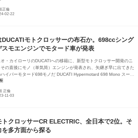
だ テストトラックでの試走を終えて、実際の競技でのテスト段階へ入
垣正倫
 Electric Proto。昨年の全日本モトクロス選手権第8戦にトレイ・カナ
起用してスポット参戦、そして公式レース2戦目の場に選ばれたのが今
E-Xplolerである。同...
DUCATIモトクロッサーの布石か。698ccシング
デスモエンジンでモタード車が発表
オ・カイローリのDUCATIへの移籍に、新型モトクロッサー開発のニ
。その直後にモノ（単気筒）エンジンが発表され、矢継ぎ早に出てきた
イパーモタード698モノだ DUCATI Hypermotard 698 Mono スーパ
登場 ドゥカティから爽快なPVとともに単気筒のハイパーモタードの
が発表された。エンジンは1299パニガーレに搭載される1285ccのLツ
垣 正倫
ーパークアドロ・エンジンを1シリンダーに仕立て直したようなスーパ
ロ・モノ。最高出力は77.5ps/9,750rpm、最大トルクは
8,000rpmと型破りなハイパフォーマ...
トクロッサーCR ELECTRIC、全日本で2位。そ
力を多方面から探る