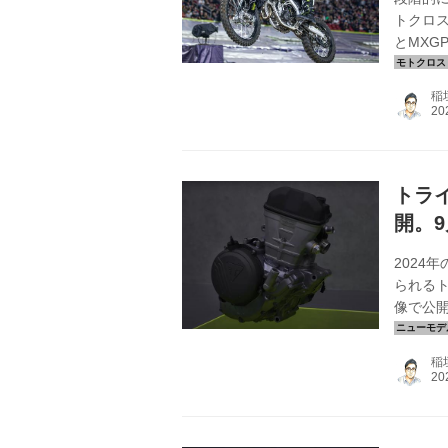
トクロス
とMXG
市販車
ろうか。
稲
る……
フのモト
ェイピー
トラ
開。9
2024
られる
像で公開
早速Of
稲