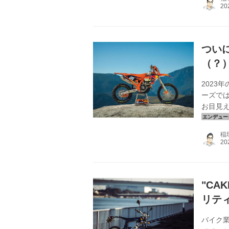
レーショ
ップチ
ル＆マ
た、それ.
ついに
（？
2023
ーズでは
お目見え
スを走る
体重な
稲
いただい
ンジに
もその法
"C
リテ
バイク業