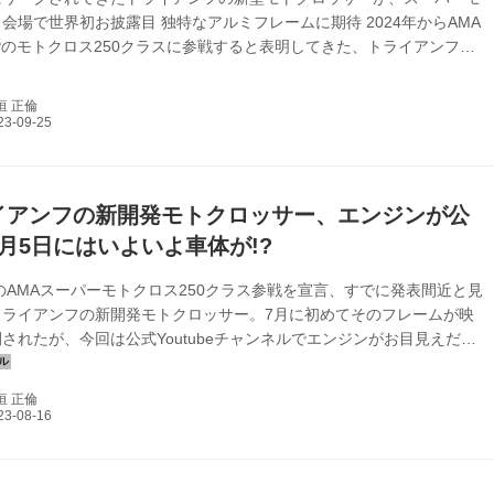
会場で世界初お披露目 独特なアルミフレームに期待 2024年からAMA
Pのモトクロス250クラスに参戦すると表明してきた、トライアンフ。
のみ参戦が許されるAMAに出るからには、今年中の発売が必須になるだ
スーパークロスシーズンを見送れば、2024年前半の発表もありえ
垣 正倫
と様々な憶測を呼んでいる新型モトクロッサー。 出るぞ、トライアン
クロッサー。まずはフレームが公開 - Off1.jp（オフワン・ドット・ジ
） 2024年にAMA スーパーモトクロスシリーズ250クラスに参戦す...
イアンフの新開発モトクロッサー、エンジンが公
月5日にはいよいよ車体が!?
年のAMAスーパーモトクロス250クラス参戦を宣言、すでに発表間近と見
トライアンフの新開発モトクロッサー。7月に初めてそのフレームが映
されたが、今回は公式Youtubeチャンネルでエンジンがお目見えだ。
f1独自の考察を交えてみたい
垣 正倫