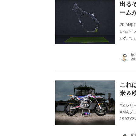
出る
ーム
2024
いるト
いた 
ライア
こなわ
稲
時期で
ったの
たんだ
巻する。
これ
米＆
YZシリ
AMAプ
1993
ーガル
ーキー
稲