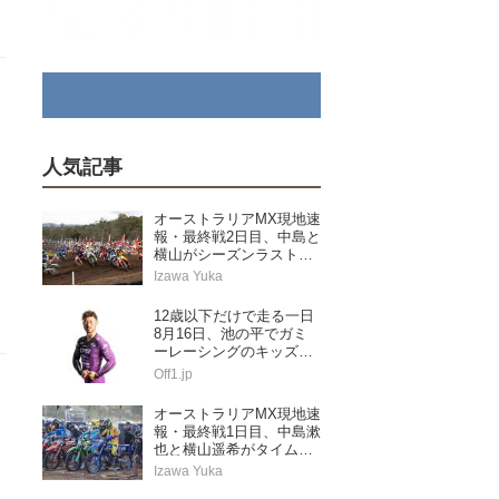
人気記事
オーストラリアMX現地速
報・最終戦2日目、中島と
横山がシーズンラストレ
ースを走り切る
Izawa Yuka
12歳以下だけで走る一日
8月16日、池の平でガミ
ーレーシングのキッズス
ペシャル
Off1.jp
オーストラリアMX現地速
報・最終戦1日目、中島漱
也と横山遥希がタイムア
タック予選に挑む
Izawa Yuka