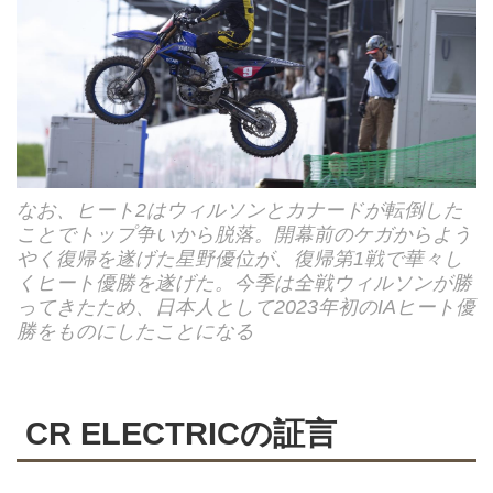
なお、ヒート2はウィルソンとカナードが転倒した
ことでトップ争いから脱落。開幕前のケガからよう
やく復帰を遂げた星野優位が、復帰第1戦で華々し
くヒート優勝を遂げた。今季は全戦ウィルソンが勝
ってきたため、日本人として2023年初のIAヒート優
勝をものにしたことになる
CR ELECTRICの証言