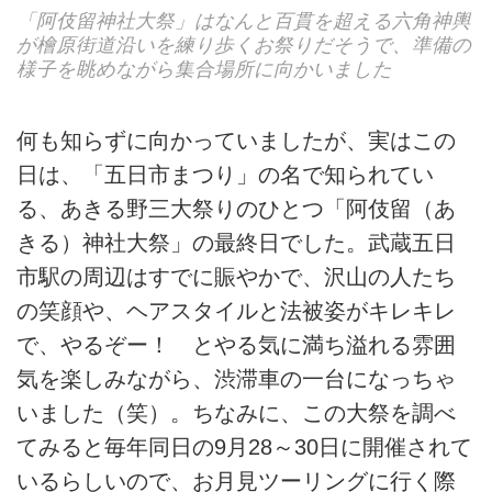
「阿伎留神社大祭」はなんと百貫を超える六角神輿
が檜原街道沿いを練り歩くお祭りだそうで、準備の
様子を眺めながら集合場所に向かいました
何も知らずに向かっていましたが、実はこの
日は、「五日市まつり」の名で知られてい
る、あきる野三大祭りのひとつ「阿伎留（あ
きる）神社大祭」の最終日でした。武蔵五日
市駅の周辺はすでに賑やかで、沢山の人たち
の笑顔や、ヘアスタイルと法被姿がキレキレ
で、やるぞー！ とやる気に満ち溢れる雰囲
気を楽しみながら、渋滞車の一台になっちゃ
いました（笑）。ちなみに、この大祭を調べ
てみると毎年同日の9月28～30日に開催されて
いるらしいので、お月見ツーリングに行く際