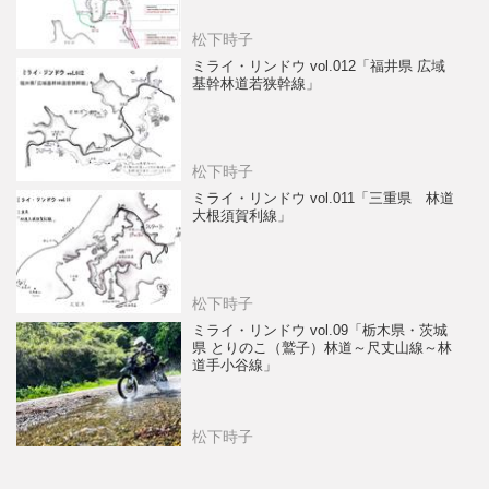
松下時子
ミライ・リンドウ vol.012「福井県 広域
基幹林道若狭幹線」
松下時子
ミライ・リンドウ vol.011「三重県 林道
大根須賀利線」
松下時子
ミライ・リンドウ vol.09「栃木県・茨城
県 とりのこ（鷲子）林道～尺丈山線～林
道手小谷線」
松下時子