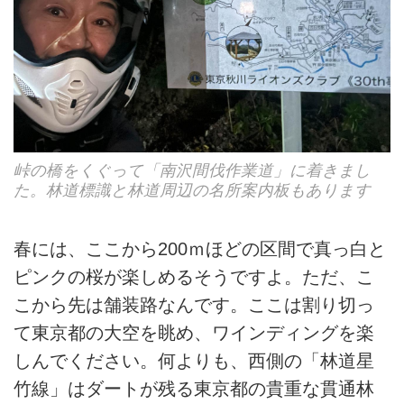
峠の橋をくぐって「南沢間伐作業道」に着きまし
た。林道標識と林道周辺の名所案内板もあります
春には、ここから200ｍほどの区間で真っ白と
ピンクの桜が楽しめるそうですよ。ただ、こ
こから先は舗装路なんです。ここは割り切っ
て東京都の大空を眺め、ワインディングを楽
しんでください。何よりも、西側の「林道星
竹線」はダートが残る東京都の貴重な貫通林