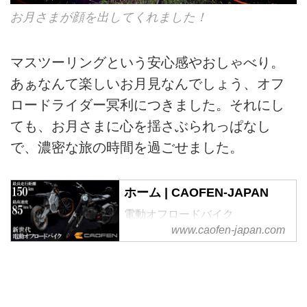
お月さまが顔を出してくれました！
マスツーリングという安心感やおしゃべり。
あぁなんて楽しいお月見なんでしょう、オフ
ロードライダー冥利につきました。それにし
ても、お月さまに心を揺さぶられっぱなし
で、濃密な旅の時間を過ごせました。
ホーム | CAOFEN-JAPAN
電動オフロードバイク
www.caofen-japan.com
CAOFEN（カオフェン）。公道
モデルの F80 STREET（原付二
種登録）、競技専用の F80 OFF-
ROADをラインナップ