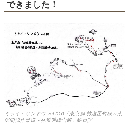
できました！
ミライ・リンドウ vol.010「東京都 林道星竹線～南
沢間伐作業道～林道勝峰山線」絵日記