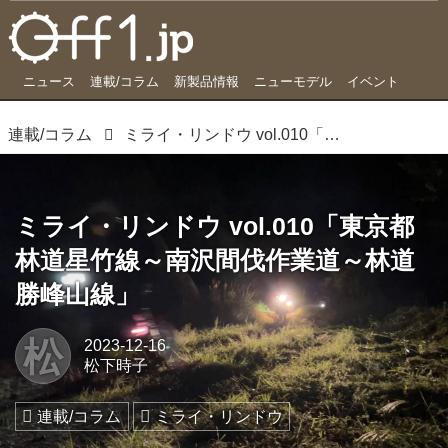
ニュース
連載/コラム
新製品情報
ニューモデル
イベント
連載/コラム
ミライ・リンドウ vol.010「東京都 林道星竹線～南沢間伐作業道～林道勝峰山線」
ミライ・リンドウ vol.010「東京都
林道星竹線～南沢間伐作業道～林道
勝峰山線」
松
2023-12-16
松下時子
連載/コラム
ミライ・リンドウ