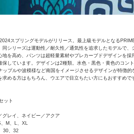
ア2024スプリングモデルがリリース。最上級モデルとなるPRI
。同シリーズは運動性／耐久性／通気性を追求したモデルで、
心地を高め、パンツは超軽量素材やプレカーブドデザインを採
確保しています。デザインは2種類。水色・黒色・黄色のコン
イナップルや波模様など南国をイメージさせるデザインが特徴的な「
を求める方はもちろん、ウエアで目立ちたい方にもおすすめで
上下セット
／グレイ、ネイビー／アクア
、M、L、XL
30、32