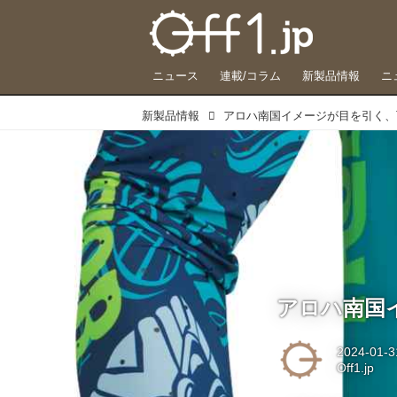
ニュース
連載/コラム
新製品情報
ニ
新製品情報
アロハ南国イメージが目を引く、T
アロハ南国イ
2024-01-3
Off1.jp