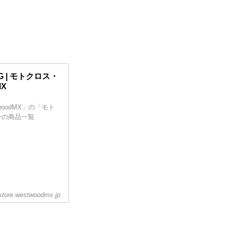
G | モトクロス・
MX
oodMX」の「モト
リーの商品一覧
store.westwoodmx.jp