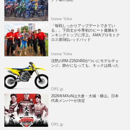
Izawa Yuka
「毎戦しっかりアップデートできてい
る」。下田丈が今季初のヒート優勝&ラ
ンキングトップに浮上。AMAプロモトク
ロス第5戦レッドバッド
Izawa Yuka
沈黙のRM-Z250/450がついにモデルチェ
ンジ。静かになっても、キックは残った
Off1.jp
2026年MXoNは大倉・大城・横山。日本
代表メンバーが決定
Off1.jp