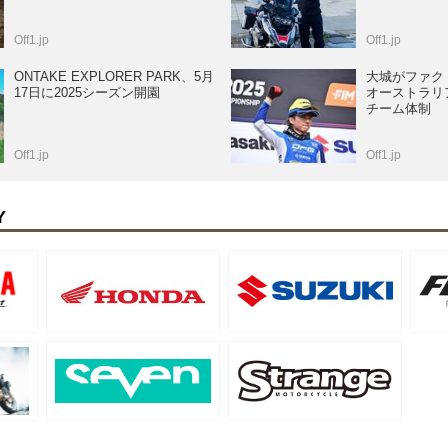
Off1.jp
Off1.jp
ONTAKE EXPLORER PARK、5月
大城がファク
17日に2025シーズン開園
オーストラリア
チーム体制
Off1.jp
Off1.jp
Y