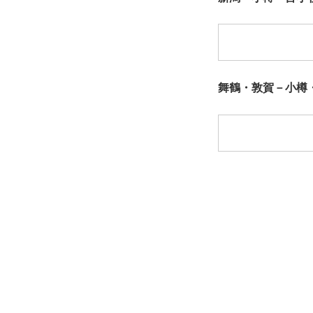
舞鶴・敦賀－小樽