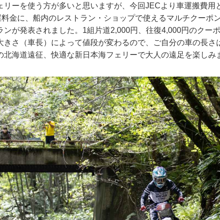
ェリーを使う方が多いと思いますが、今回JECより車運搬費用
屋料金に、船内のレストラン・ショップで使えるマルチクーポ
ンが発表されました。1組片道2,000円、往復4,000円のク
大きさ（車長）によって値段が変わるので、ご自分の車の長さ
の北海道遠征、快適な新日本海フェリーで大人の遠足を楽しみ