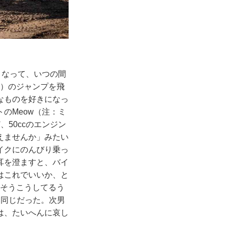
くなって、いつの間
ス）のジャンプを飛
なものを好きになっ
のMeow（注：ミ
50ccのエンジン
えませんか」みたい
イクにのんびり乗っ
耳を澄ますと、バイ
はこれでいいか、と
。そうこうしてるう
い同じだった。次男
は、たいへんに哀し