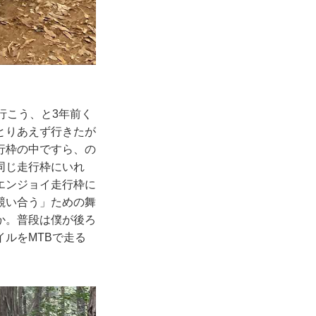
行こう、と3年前く
とりあえず行きたが
行枠の中ですら、の
同じ走行枠にいれ
エンジョイ走行枠に
競い合う」ための舞
か。普段は僕が後ろ
ルをMTBで走る