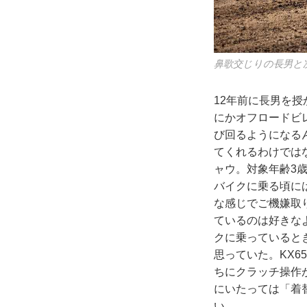
鼻歌交じりの長男と
12年前に長男を
にかオフロードビ
び回るようになる
てくれるわけでは
ャウ。対象年齢3
バイクに乗る頃に
な感じでご機嫌取
ているのは好きな
クに乗っていると
思っていた。KX
ちにクラッチ操作
にいたっては「着
い。