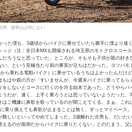
次男。競争心は特にない
授かった僕も、3歳頃からバイクに乗せていたら勝手に僕より速
レッジ（注：全日本MXも開催される埼玉県のモトクロスコー
んだろうなと思っていた。ところが、そもそも子供が親の好き
ない、という至極当たり前の事実が立ちはだかった。ヨツバモト
歳から乗れる電動バイク）に乗せているうちはよかったんだけど、
はもはや親の方が「すいませんが、今週末バイクに乗ってもら
りをしないとコースに行くのを渋る始末であった。どうやらバ
ようだが、速く、上手く乗ろうとは思っていないようだった。
きはご機嫌に鼻歌を歌っているのが聞こえてくる。まぁ、これ
65に乗り換えても鼻歌が止まることは無く、ずっとマイペース
が難しいといってやめてしまった。2歳離れた次男も、だいた
替えるのが面倒だからバイクに乗りたくない」とのたまう。父