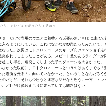
たり、トレイルを走ったりする日々
クターだけで専用のウエアに着替える必要の無いMTBに連れて
に入るようにしている。これはなかなか妙案だったみたいで、
はなった。次男はモトクロスコースのキッズ向けエンジョイ走
追突されてしまったことがある。スピード差のあるライダーが
は起こり得る。追突してしまった子のダメージも大きかった。
いなかった以前に、モトクロスコースというのはあくまでも「
った場所を走るのに向いていなかった、ということなんだろう
たのだけど、それも今思うと迷惑な話だなと思う。一方、トレイ
い。どれだけ鼻歌まじりに走っていても問題はない。