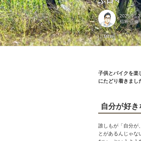
ぶ日々
2025-01-2
稲垣 正倫
MTB
子供とバイクを楽
にたどり着きまし
自分が好き
誰しもが「自分が
とがあるんじゃな