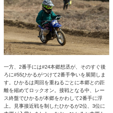
一方、2番手には#24本郷想丞が、そのすぐ後
ろに#55ひかるがつけて2番手争いを展開しま
す。ひかるは周回を重ねるごとに本郷との距
離を縮めてロックオン。接戦となる中、レー
ス終盤でひかるが本郷をかわして2番手に浮
上。見事接近戦を制したひかるが2位、3位に