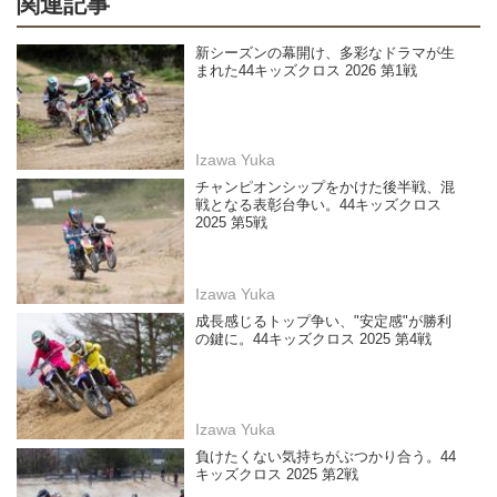
関連記事
新シーズンの幕開け、多彩なドラマが生
まれた44キッズクロス 2026 第1戦
Izawa Yuka
チャンピオンシップをかけた後半戦、混
戦となる表彰台争い。44キッズクロス
2025 第5戦
Izawa Yuka
成長感じるトップ争い、"安定感"が勝利
の鍵に。44キッズクロス 2025 第4戦
Izawa Yuka
負けたくない気持ちがぶつかり合う。44
キッズクロス 2025 第2戦