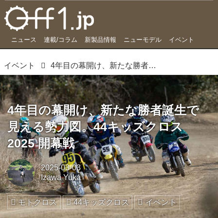
ニュース
連載/コラム
新製品情報
ニューモデル
イベント
イベント
4年目の幕開け、新たな勝者誕生で見える勢力図。44キッズクロス 2025 開幕戦
4年目の幕開け、新たな勝者誕生で
見える勢力図。44キッズクロス
2025 開幕戦
2025-03-03
Izawa Yuka
モトクロス
44キッズクロス
イベント