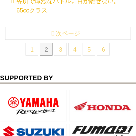
各所で熾烈なバトルに目が離せない。
65ccクラス
次ページ
1
2
3
4
5
6
SUPPORTED BY