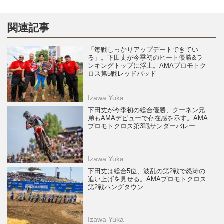
関連記事
「毎戦しっかりアップデートできてい
る」。下田丈が今季初のヒート優勝&ラ
ンキングトップに浮上。AMAプロモトク
ロス第5戦レッドバッド
Izawa Yuka
下田丈が今季初の総合優勝、クーネン兄
弟もAMAデビューで存在感を示す。AMA
プロモトクロス第3戦サンダーバレー
Izawa Yuka
下田丈は総合5位、波乱の第2戦で怒涛の
追い上げを見せる。AMAプロモトクロス
第2戦ハングタウン
Izawa Yuka