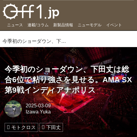
ニュース
連載/コラム
新製品情報
ニューモデル
イベント
今季初のショーダウン、下田丈は総合6位で粘り強さを見せる。AMA SX第9戦インディアナポリス
今季初のショーダウン、下田丈は総
合6位で粘り強さを見せる。AMA SX
第9戦インディアナポリス
2025-03-09
Izawa Yuka
モトクロス
下田丈