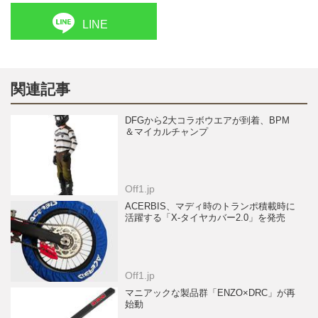
LINE
関連記事
DFGから2大コラボウエアが到着、BPM
＆マイカルチャンプ
Off1.jp
ACERBIS、マディ時のトランポ積載時に
活躍する「X-タイヤカバー2.0」を発売
Off1.jp
マニアックな製品群「ENZO×DRC」が再
始動