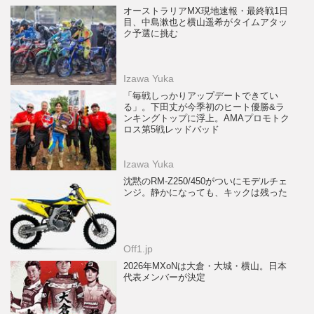
オーストラリアMX現地速報・最終戦1日
目、中島漱也と横山遥希がタイムアタッ
ク予選に挑む
Izawa Yuka
「毎戦しっかりアップデートできてい
る」。下田丈が今季初のヒート優勝&ラ
ンキングトップに浮上。AMAプロモトク
ロス第5戦レッドバッド
Izawa Yuka
沈黙のRM-Z250/450がついにモデルチェ
ンジ。静かになっても、キックは残った
Off1.jp
2026年MXoNは大倉・大城・横山。日本
代表メンバーが決定