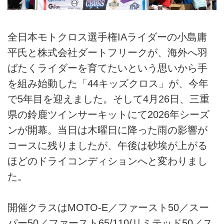
全日本モトクロス選手権IAライダーの小島庸
平氏と株式会社ダートフリークが、海外へ羽
ばたくライダーを育てたいという思いから手
を組み始動した「44キッズクロス」が、今年
で5年目を迎えました。そして4月26日、三重
県の鈴鹿ツインサーキットにて2026年シーズ
ンが開幕。当日は木曜日に降った雨の影響が
コースに残りましたが、午後は砂埃が上がる
ほどのドライコンディションへと変わりまし
た。
開催クラスはMOTO-E／ファースト50／スー
パー50／ファースト65/110/リミテッド50／ス