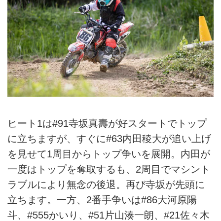
ヒート1は#91寺坂真壽が好スタートでトップ
に立ちますが、すぐに#63内田稜大が追い上げ
を見せて1周目からトップ争いを展開。内田が
一度はトップを奪取するも、2周目でマシント
ラブルにより無念の後退。再び寺坂が先頭に
立ちます。一方、2番手争いは#86大河原陽
斗、#555かいり、#51片山湊一朗、#21佐々木