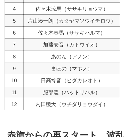
4
佐々木涼馬（ササキリョウマ）
5
片山湊一朗（カタヤマソウイチロウ）
6
佐々木春馬（ササキハルマ）
7
加藤壱音（カトウイオ）
8
あのん（アノン）
9
まほの（マホノ）
10
日高怜音（ヒダカレオト）
11
服部暖（ハットリハル）
12
内田稜大（ウチダリョウダイ）
赤旗からの再スタート、波乱