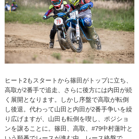
ヒート2もスタートから篠田がトップに立ち、
高取が2番手で追走、さらに後方には内田が続
く展開となります。しかし序盤で高取が転倒
し後退。代わって山田と内田が2番手争いを繰
り広げますが、山田も転倒を喫し、ポジショ
ンを譲ることに。篠田、高取、#79中村蓮叶と
いう順番でレースが進む中、レース終盤で