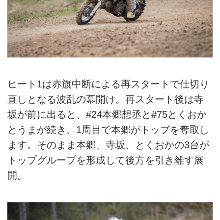
ヒート1は赤旗中断による再スタートで仕切り
直しとなる波乱の幕開け。再スタート後は寺
坂が前に出ると、#24本郷想丞と#75とくおか
とうまが続き、1周目で本郷がトップを奪取し
ます。そのまま本郷、寺坂、とくおかの3台が
トップグループを形成して後方を引き離す展
開。