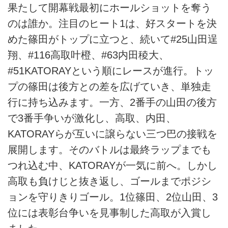
果たして開幕戦最初にホールショットを奪う
のは誰か。注目のヒート1は、好スタートを決
めた篠田がトップに立つと、続いて#25山田逞
翔、#116高取叶橙、#63内田稜大、
#51KATORAYという順にレースが進行。トッ
プの篠田は後方との差を広げていき、単独走
行に持ち込みます。一方、2番手の山田の後方
で3番手争いが激化し、高取、内田、
KATORAYらが互いに譲らない三つ巴の接戦を
展開します。そのバトルは最終ラップまでも
つれ込む中、KATORAYが一気に前へ。しかし
高取も負けじと抜き返し、ゴールまでポジシ
ョンを守りきりゴール。1位篠田、2位山田、3
位には表彰台争いを見事制した高取が入賞し