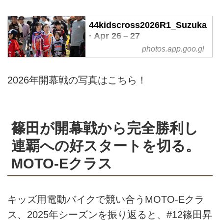
44kidscross2026R1_Suzuka
· Apr 26 – 27
photos.app.goo.gl
Shared album · Tap to view!
2026年開幕戦の写真はこちら！
篠田が開幕戦から完全勝利し
連覇への好スタートを切る。
MOTO-Eクラス
キッズ用電動バイクで競い合うMOTO-Eクラ
ス、2025年シーズンを振り返ると、#12篠田昇