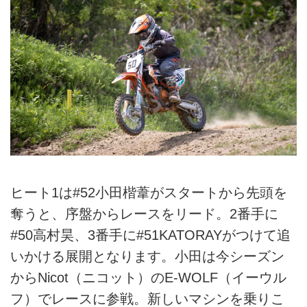
ヒート1は#52小田楷葦がスタートから先頭を
奪うと、序盤からレースをリード。2番手に
#50高村昊、3番手に#51KATORAYがつけて追
いかける展開となります。小田は今シーズン
からNicot（ニコット）のE-WOLF（イーウル
フ）でレースに参戦。新しいマシンを乗りこ