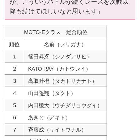
が、こういうバトルが続くレースを次戦以
降も続けてほしいなと思います」
MOTO-Eクラス 総合順位
順位
名前（フリガナ）
1
篠田昇冴（シノダアサヒ）
2
KATO RAY（カトウレイ）
3
高取叶橙（タカトリカナト）
4
山田遥翔（タクト）
5
内田稜大（ウチダリョウダイ）
6
あきと（アキト）
7
斉藤成（サイトウナル）