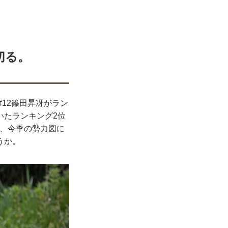
切る。
#12篠田昇冴がラン
いたランキング2位
で、今季の勢力図に
うか。