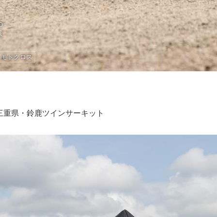
0
a
モトクロス
日／三重県・鈴鹿ツインサーキット