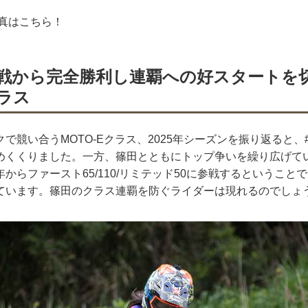
写真はこちら！
戦から完全勝利し連覇への好スタートを
クラス
で競い合うMOTO-Eクラス、2025年シーズンを振り返ると、
めくくりました。一方、篠田とともにトップ争いを繰り広げて
からファースト65/110/リミテッド50に参戦するということ
ています。篠田のクラス連覇を防ぐライダーは現れるのでしょ