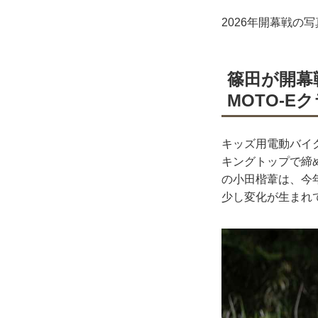
2026年開幕戦の
篠田が開幕
MOTO-E
キッズ用電動バイク
キングトップで締
の小田楷葦は、今年
少し変化が生まれ