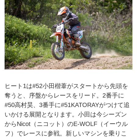
ヒート1は#52小田楷葦がスタートから先頭を
奪うと、序盤からレースをリード。2番手に
#50高村昊、3番手に#51KATORAYがつけて追
いかける展開となります。小田は今シーズン
からNicot（ニコット）のE-WOLF（イーウル
フ）でレースに参戦。新しいマシンを乗りこ