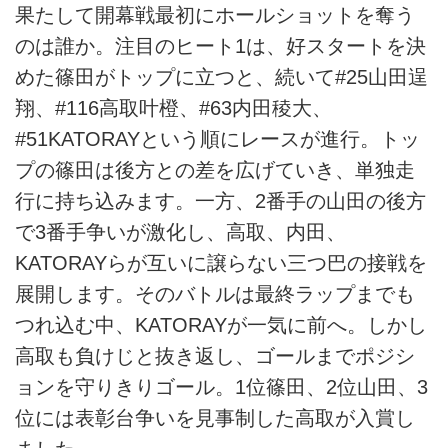
果たして開幕戦最初にホールショットを奪う
のは誰か。注目のヒート1は、好スタートを決
めた篠田がトップに立つと、続いて#25山田逞
翔、#116高取叶橙、#63内田稜大、
#51KATORAYという順にレースが進行。トッ
プの篠田は後方との差を広げていき、単独走
行に持ち込みます。一方、2番手の山田の後方
で3番手争いが激化し、高取、内田、
KATORAYらが互いに譲らない三つ巴の接戦を
展開します。そのバトルは最終ラップまでも
つれ込む中、KATORAYが一気に前へ。しかし
高取も負けじと抜き返し、ゴールまでポジシ
ョンを守りきりゴール。1位篠田、2位山田、3
位には表彰台争いを見事制した高取が入賞し