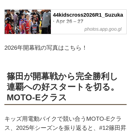
44kidscross2026R1_Suzuka
· Apr 26 – 27
photos.app.goo.gl
Shared album · Tap to view!
2026年開幕戦の写真はこちら！
篠田が開幕戦から完全勝利し
連覇への好スタートを切る。
MOTO-Eクラス
キッズ用電動バイクで競い合うMOTO-Eクラ
ス、2025年シーズンを振り返ると、#12篠田昇