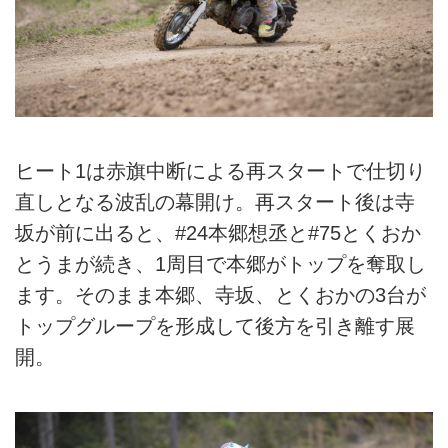
ヒート1は赤旗中断による再スタートで仕切り
直しとなる波乱の幕開け。再スタート後は寺
坂が前に出ると、#24本郷想丞と#75とくおか
とうまが続き、1周目で本郷がトップを奪取し
ます。そのまま本郷、寺坂、とくおかの3台が
トップグループを形成して後方を引き離す展
開。