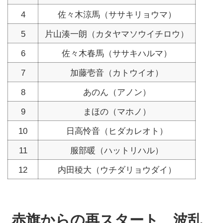
4
佐々木涼馬（ササキリョウマ）
5
片山湊一朗（カタヤマソウイチロウ）
6
佐々木春馬（ササキハルマ）
7
加藤壱音（カトウイオ）
8
あのん（アノン）
9
まほの（マホノ）
10
日高怜音（ヒダカレオト）
11
服部暖（ハットリハル）
12
内田稜大（ウチダリョウダイ）
赤旗からの再スタート、波乱