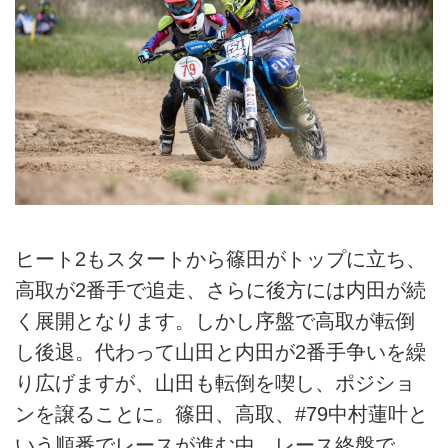
ヒート2もスタートから篠田がトップに立ち、
高取が2番手で追走、さらに後方には内田が続
く展開となります。しかし序盤で高取が転倒
し後退。代わって山田と内田が2番手争いを繰
り広げますが、山田も転倒を喫し、ポジショ
ンを譲ることに。篠田、高取、#79中村蓮叶と
いう順番でレースが進む中、レース終盤で