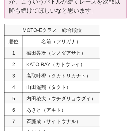
が、こういうバトルが続くレースを次戦以
降も続けてほしいなと思います」
MOTO-Eクラス 総合順位
順位
名前（フリガナ）
1
篠田昇冴（シノダアサヒ）
2
KATO RAY（カトウレイ）
3
高取叶橙（タカトリカナト）
4
山田遥翔（タクト）
5
内田稜大（ウチダリョウダイ）
6
あきと（アキト）
7
斉藤成（サイトウナル）