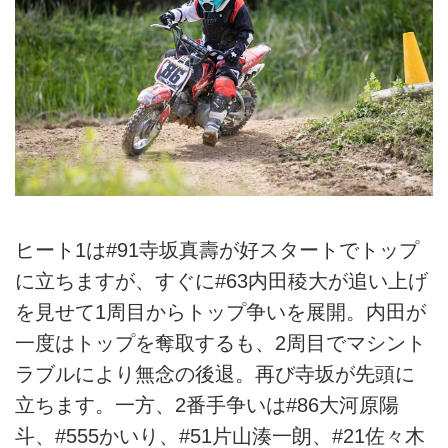
ヒート1は#91寺坂真壽が好スタートでトップ
に立ちますが、すぐに#63内田稜大が追い上げ
を見せて1周目からトップ争いを展開。内田が
一度はトップを奪取するも、2周目でマシント
ラブルにより無念の後退。再び寺坂が先頭に
立ちます。一方、2番手争いは#86大河原陽
斗、#555かいり、#51片山湊一朗、#21佐々木