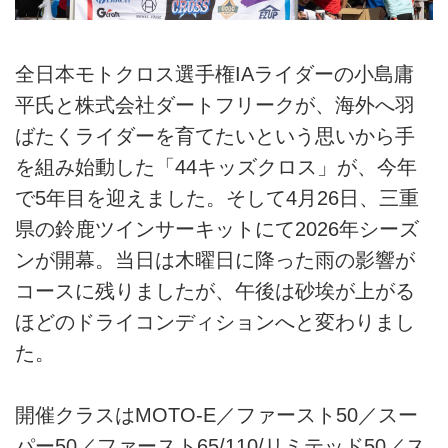
全日本モトクロス選手権IAライダーの小島庸
平氏と株式会社ダートフリークが、海外へ羽
ばたくライダーを育てたいという思いから手
を組み始動した「44キッズクロス」が、今年
で5年目を迎えました。そして4月26日、三重
県の鈴鹿ツインサーキットにて2026年シーズ
ンが開幕。当日は木曜日に降った雨の影響が
コースに残りましたが、午後は砂埃が上がる
ほどのドライコンディションへと変わりまし
た。
開催クラスはMOTO-E／ファースト50／スー
パー50／ファースト65/110/リミテッド50／ス